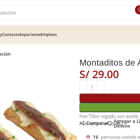
ry
Contacto
Experience
Empleos
ación
Montaditos de
S/
Pan Tibio regado con aceite
Agregar a L
Comparar
Aceituna manzanilla
Deseos
16
personas viendo e