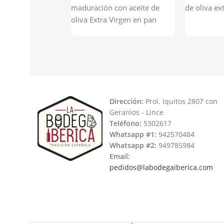
maduración con aceite de
de oliva ex
oliva Extra Virgen en pan
chapata casero bajo en sal
recién horneado.
Dirección:
Prol. Iquitos 2807 con
Geranios - Lince
Teléfono:
5302617
Whatsapp #1:
942570484
Whatsapp #2:
949785984
Email:
pedidos@labodegaiberica.com