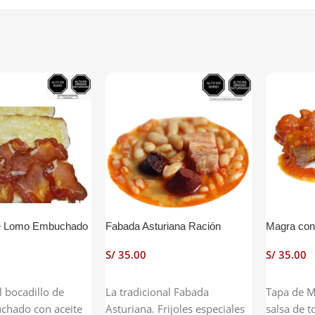
de Lomo Embuchado
Fabada Asturiana Ración
Magra con
S/
S/
Carrito
Añadir Al Carrito
Añadir Al
 bocadillo de
La tradicional Fabada
Tapa de M
hado con aceite
Asturiana. Frijoles especiales
salsa de 