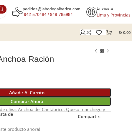
Envíos a
pedidos@labodegaiberica.com
Lima y Provincias
942-570484 /
949-785984
S/
0.00
 Anchoa Ración
S/
S/
Añadir Al Carrito
Comprar Ahora
 de oliva, Anchoa del Cantábrico, Queso manchego y
ista de
Compartir:
ste producto ahora!