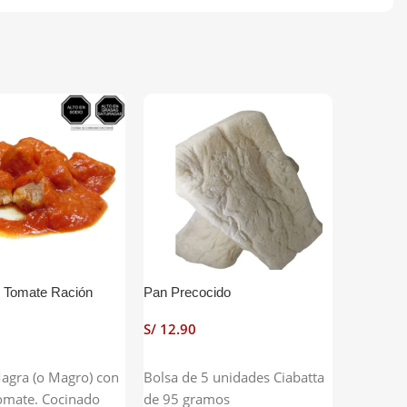
PREMIU
 Tomate Ración
Pan Precocido
Tabla Ci
S/
S/
S/
 Carrito
Añadir Al Carrito
agra (o Magro) con
Bolsa de 5 unidades Ciabatta
Selecci
Tabla Ci
tomate. Cocinado
de 95 gramos