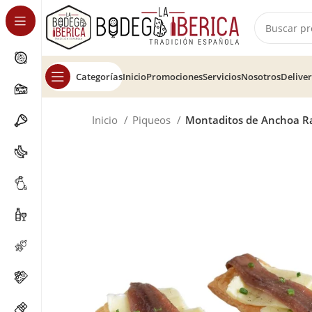
Categorías
Inicio
Promociones
Servicios
Nosotros
Delive
Inicio
Piqueos
Montaditos de Anchoa R