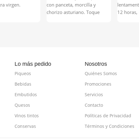
tra virgen.
con panceta, morcilla y
lentament
chorizo asturiano. Toque
12 horas, 
ahumado. Un plato
chancho t
contundente.
muy suave
sabor.Imp
mano un 
remojar la
Lo más pedido
Nosotros
Piqueos
Quiénes Somos
Bebidas
Promociones
Embutidos
Servicios
Quesos
Contacto
Vinos tintos
Políticas de Privacidad
Conservas
Términos y Condiciones