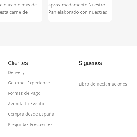
joyas de 
e durante más de
aproximadamente.Nuestro
española
esta carne de
Pan elaborado con nuestras
sola tabl
iene una textura
especificaciones. Bajo en sal.
 y un exquisito
No se pone chicle. Dura 2
Jamón
rescindible tener a
meses congelado o 12 dí­as
madur
buen pan para
refrigerado.Es precocido. Hay
Choriz
 salsa.
que terminar de hacerlo
calentando y dorando 2
Salchi
Clientes
Síguenos
minutos en un Grill,
Lomo 
Horno..............
Delivery
Queso
Gourmet Experience
Libro de Reclamaciones
meses
Formas de Pago
Piqueo d
Agenda tu Evento
y jamón 
sobre una
Compra desde España
para uno
Preguntas Frecuentes
recomie
pan con a