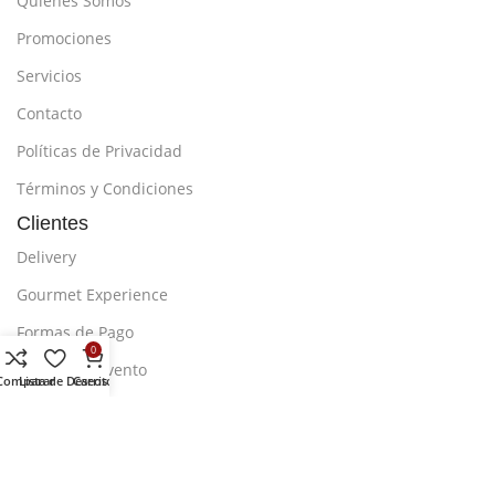
Quiénes Somos
Promociones
Servicios
Contacto
Políticas de Privacidad
Términos y Condiciones
Clientes
Delivery
Gourmet Experience
Formas de Pago
0
Agenda tu Evento
Comparar
Lista de Deseos
Carrito
Compra desde España
Preguntas Frecuentes
Síguenos