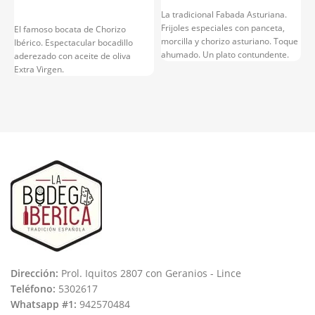
La tradicional Fabada Asturiana.
Frijoles especiales con panceta,
El famoso bocata de Chorizo
G
morcilla y chorizo asturiano. Toque
Ibérico. Espectacular bocadillo
C
ahumado. Un plato contundente.
aderezado con aceite de oliva
c
Extra Virgen.
Dirección:
Prol. Iquitos 2807 con Geranios - Lince
Teléfono:
5302617
Whatsapp #1:
942570484