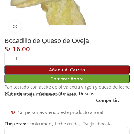
Click to enlarge
Bocadillo de Queso de Oveja
S/
Añadir Al Carrito
Comprar Ahora
Pan tostado con aceite de oliva extra virgen y queso de leche
Comparar
Agregar a Lista de Deseos
cruda de oveja madurado 3 meses.
Compartir:
13
personas viendo este producto ahora!
Etiquetas:
semicurado
,
leche cruda
,
Oveja
,
bocata