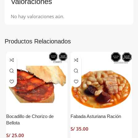
Valoraciones
No hay valoraciones aún.
Productos Relacionados
Bocadillo de Chorizo de
Fabada Asturiana Ración
G
Bellota
R
S/
S/
S