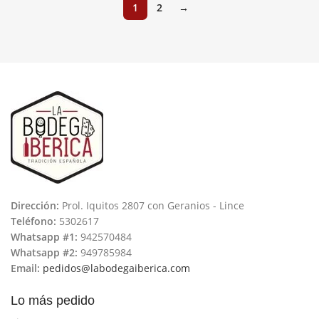
1
2
→
Dirección:
Prol. Iquitos 2807 con Geranios - Lince
Teléfono:
5302617
Whatsapp #1:
942570484
Whatsapp #2:
949785984
Email:
pedidos@labodegaiberica.com
Lo más pedido