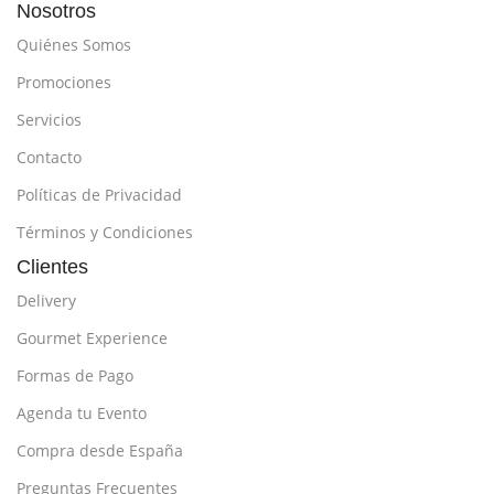
Nosotros
Base estable para apoyar el
Quiénes Somos
queso durante el corte.
Fácil de montar, desmontar y
Promociones
limpiar.
Servicios
Uso recomendado para tiendas
gourmet, restaurantes,
Contacto
cafeterías, hoteles, negocios de
catering y cocina doméstica.
Políticas de Privacidad
Términos y Condiciones
Clientes
Delivery
Gourmet Experience
Formas de Pago
Agenda tu Evento
Compra desde España
Preguntas Frecuentes