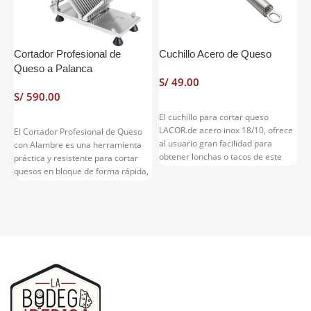
Cortador Profesional de
Cuchillo Acero de Queso
C
Queso a Palanca
M
S/
S/
S
El cuchillo para cortar queso
LACOR.de acero inox 18/10, ofrece
El Cortador Profesional de Queso
C
al usuario gran facilidad para
con Alambre es una herramienta
3
obtener lonchas o tacos de este
práctica y resistente para cortar
2
apetitoso alimento. La distribución
quesos en bloque de forma rápida,
E
en su hoja, de 14 cm, de 3
limpia y uniforme. Su sistema
d
agujeros, impide que el queso se
manual permite obtener porciones
h
pegue al cuchillo en los cortes. La
regulares sin necesidad de
q
hoja termina en doble punta
cuchillos, reduciendo el esfuerzo y
g
facilitando el emplatado del queso
mejorando la presentación del
c
con total higiene. Su diseño
producto. Su estructura robusta y
p
elegante y su calidad le
su alambre de acero inoxidable
u
convencerán.Con el
cuchillo
permiten realizar cortes rectos y
t
cortador de queso
disfrutaremos
precisos en quesos semiblandos,
p
de la rica variedad de este
semicurados, mantequilla y otros
e