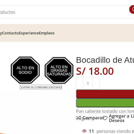
ry
Contacto
Experience
Empleos
Bocadillo de A
S/
Pan caliente tostado con lo
Agregar a L
Comparar
virgen.
Deseos
11
personas viendo e