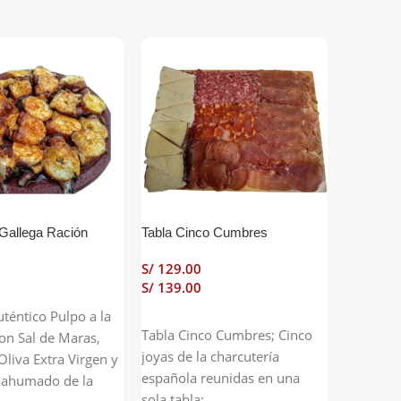
PREMIUM
PREMIU
 Gallega Ración
Tabla Cinco Cumbres
Tabla Pa
S/
S/
S/
S/
 Carrito
téntico Pulpo a la
Seleccionar Opciones
Selecci
Tabla Cinco Cumbres; Cinco
Tabla Pa
on Sal de Maras,
joyas de la charcutería
de la de
Oliva Extra Virgen y
española reunidas en una
sola tabl
 ahumado de la
sola tabla: