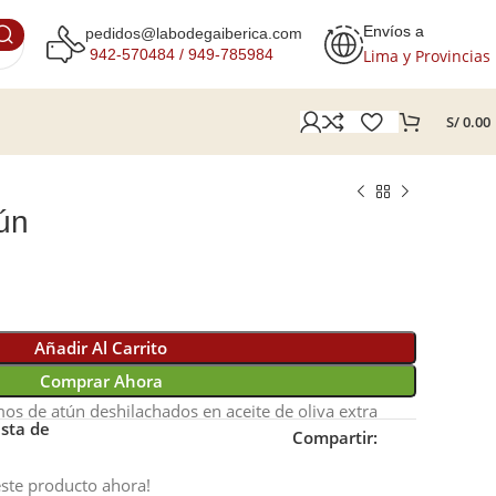
Envíos a
pedidos@labodegaiberica.com
Lima y Provincias
942-570484 /
949-785984
S/
0.00
tún
Añadir Al Carrito
Comprar Ahora
mos de atún deshilachados en aceite de oliva extra
ista de
Compartir:
ste producto ahora!