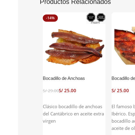
Productos Relacionados
-14%
Bocadillo de Anchoas
Bocadillo d
S/
25.00
S/
S/
29.00
Añadir Al Carrito
Añadir Al 
Clásico bocadillo de anchoas
El famoso 
del Cantábrico en aceite extra
Ibérico. Es
virgen
bocadillo 
aceite de o