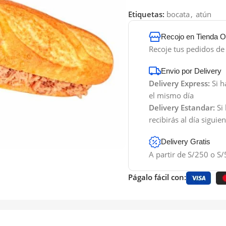
Etiquetas:
bocata
,
atún
Recojo en Tienda Of
Recoje tus pedidos d
Envio por Delivery
Delivery Express:
Si h
el mismo día
Delivery Estandar:
Si 
recibirás al día siguie
Delivery Gratis
A partir de S/250 o S/
Págalo fácil con: