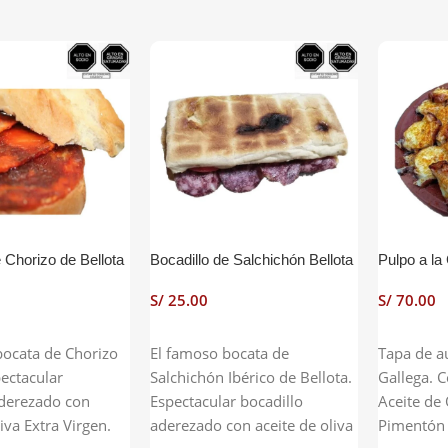
e Chorizo de Bellota
Bocadillo de Salchichón Bellota
Pulpo a la
S/
S/
Carrito
Añadir Al Carrito
Añadir Al
bocata de Chorizo
El famoso bocata de
Tapa de au
pectacular
Salchichón Ibérico de Bellota.
Gallega. C
aderezado con
Espectacular bocadillo
Aceite de 
liva Extra Virgen.
aderezado con aceite de oliva
Pimentón