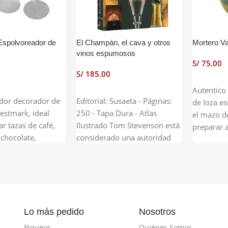
Espolvoreador de
El Champán, el cava y otros
Mortero Va
vinos espumosos
S/
S/
Añadir Al
Autentico
Carrito
Añadir Al Carrito
dor decorador de
Editorial: Susaeta - Páginas:
de loza e
estmark, ideal
250 - Tapa Dura - Atlas
el mazo d
r tazas de café,
Ilustrado Tom Stevenson está
preparar al
 chocolate,
considerado una autoridad
nueces, pi
e 4 discos con
en el campo del champán y
machacar a
ibujos que se
los vinos espumosos. Este
y otros p
 la tapa para que
libro es un referente mundial,
sirve para
espacio ni se
una guía imprescindible para
ingredien
los amantes de los
sabores.
espumosos. Su extensa
Lo más pedido
Nosotros
introducción es una lección
Piqueos
Quiénes Somos