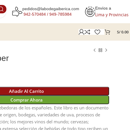
Envíos a
pedidos@labodegaiberica.com
Lima y Provincias
942-570484 /
949-785984
S/
0.00
ber
Añadir Al Carrito
Comprar Ahora
ebedoras de los españoles. Este libro es un documento
e origen, bodegas, variedades de uva, procesos de
ación; los mejores vinos del mundo; cervezas;
a extensa selección de bebidas de todo tipo reciben un