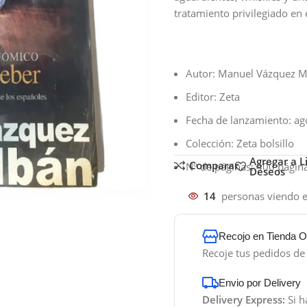
tratamiento privilegiado en 
Autor: Manuel Vázquez 
Editor: Zeta
Fecha de lanzamiento: a
Colección: Zeta bolsillo
Agregar a L
Comparar
Nº de páginas: 400 págin
Deseos
14
personas viendo e
Recojo en Tienda Of
Recoje tus pedidos d
Envio por Delivery
Delivery Express:
Si h