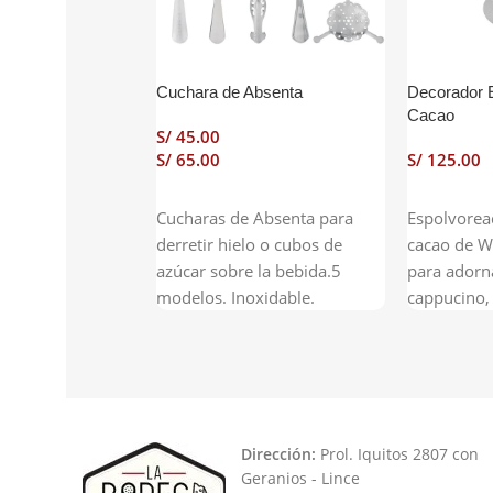
Cuchara de Absenta
Decorador 
Cacao
S/
S/
S/
Seleccionar Opciones
Añadir Al 
Cucharas de Absenta para
Espolvorea
derretir hielo o cubos de
cacao de W
azúcar sobre la bebida.5
para adorna
modelos. Inoxidable.
cappucino,
etc.Contien
distintos d
guardan en
no ocupen 
pierdan.
Dirección:
Prol. Iquitos 2807 con
Geranios - Lince