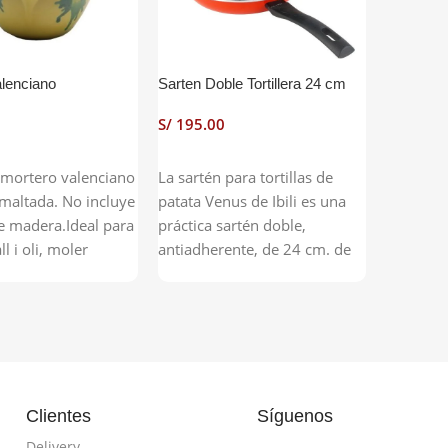
lenciano
Sarten Doble Tortillera 24 cm
Viticultur
aficionad
S/
S/
 Carrito
Añadir Al Carrito
 mortero valenciano
La sartén para tortillas de
Añadir 
este libr
smaltada. No incluye
patata Venus de Ibili es una
actualiz
e madera.Ideal para
práctica sartén doble,
revisado,
l i oli, moler
antiadherente, de 24 cm. de
y sustanc
mienta etc.,
diámetro y que tiene sus
permitirá
jo, hierbas frescas
mangos desmontables con lo
apasiona
roductos y además
que podremos utilizar sus 2
vid y del
 mezclar
cavidades para otros usos
mitológi
tes realzando sus
como moldes o rustideras en
historia,
el horno. Esta sartén para
Viticultu
Clientes
Síguenos
tortillas es de materiales
de las pá
ligeros para que resulte
Delivery