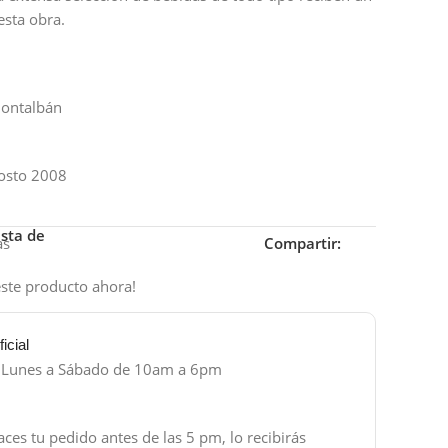
esta obra.
Montalbán
gosto 2008
ista de
as
Compartir:
ste producto ahora!
icial
e Lunes a Sábado de 10am a 6pm
aces tu pedido antes de las 5 pm, lo recibirás