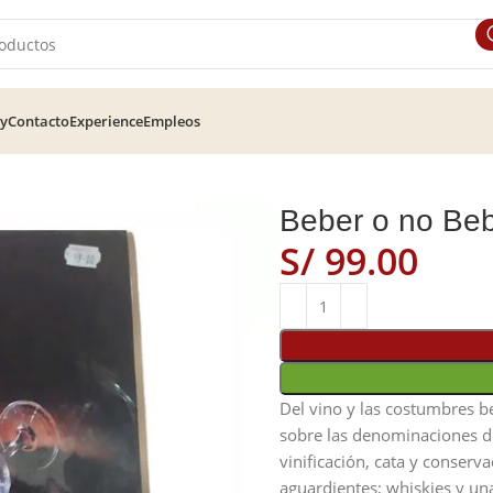
ry
Contacto
Experience
Empleos
Beber o no Be
S/
Del vino y las costumbres b
sobre las denominaciones d
vinificación, cata y conserv
aguardientes; whiskies y un