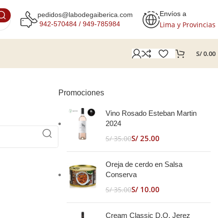
Envíos a
pedidos@labodegaiberica.com
Lima y Provincias
942-570484 /
949-785984
S/
0.00
Promociones
Vino Rosado Esteban Martin
2024
S/
25.00
S/
35.00
Oreja de cerdo en Salsa
Conserva
S/
10.00
S/
35.00
Cream Classic D.O. Jerez