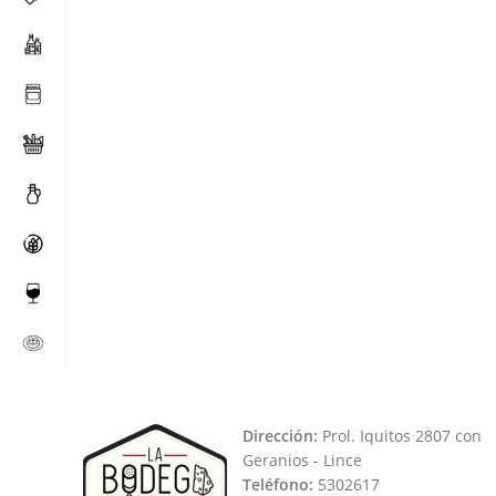
Dirección:
Prol. Iquitos 2807 con
Geranios - Lince
Teléfono:
5302617