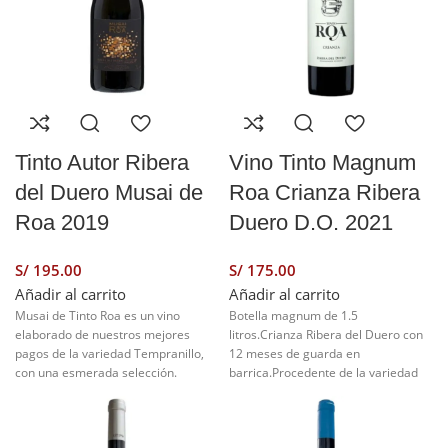
Tinto Autor Ribera
Vino Tinto Magnum
del Duero Musai de
Roa Crianza Ribera
Roa 2019
Duero D.O. 2021
S/
S/
Añadir al carrito
Añadir al carrito
Musai de Tinto Roa es un vino
Botella magnum de 1.5
elaborado de nuestros mejores
litros.Crianza Ribera del Duero con
pagos de la variedad Tempranillo,
12 meses de guarda en
con una esmerada selección.
barrica.Procedente de la variedad
Vendimiado en su óptimo de
tempranillo, despalillado 100%,
madurez, despalillado, fermentado
fermentación durante 8 días y un
en depósitos de hormigón a
total de 25 dí­as de maceración con