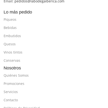
embutidos,
Email:
pedidos@labodegaiberica.com
Maridaje
quesos
Nariz:
Aromas intensos de
suaves,
fruta madura, confituras y
Lo más pedido
platos
finos toques a madera.
ligeros
Piqueos
Boca:
Ataque suave, sedoso y
Bebidas
amplio con un magnífico nivel
de acidez. Es un vino bien
Embutidos
estructurado y con un final
agradable.
Quesos
🍽️ Maridaje y Servicio
Vinos tintos
Maridaje ideal:
Excelente
acompañante para carnes rojas
Conservas
a la brasa, carnes de cordero y
Nosotros
quesos curados.
Quiénes Somos
Temperatura de servicio:
Servir
entre 12 y 14ºC
Promociones
Servicios
Contacto