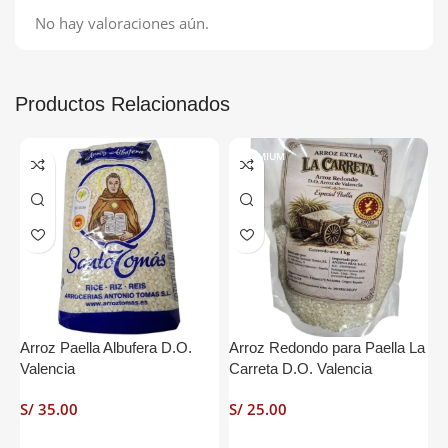
No hay valoraciones aún.
Productos Relacionados
PREMIUM
Arroz Paella Albufera D.O.
Arroz Redondo para Paella La
A
Valencia
Carreta D.O. Valencia
C
S/
S/
S