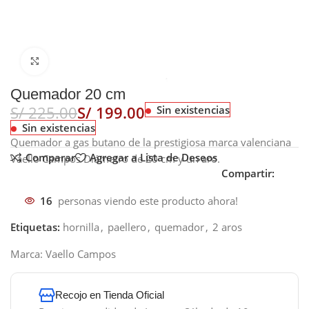
Click to enlarge
Quemador 20 cm
S/
225.00
S/
199.00
Sin existencias
Sin existencias
Quemador a gas butano de la prestigiosa marca valenciana
Comparar
Agregar a Lista de Deseos
Vaello Campos Diámetro de 20 cm y un aro.
Compartir:
16
personas viendo este producto ahora!
Etiquetas:
hornilla
,
paellero
,
quemador
,
2 aros
Marca:
Vaello Campos
Recojo en Tienda Oficial