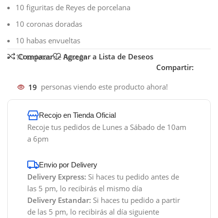
10 figuritas de Reyes de porcelana
10 coronas doradas
10 habas envueltas
Comparar
Agregar a Lista de Deseos
10 tarjetas de Roscón
Compartir:
19
personas viendo este producto ahora!
Recojo en Tienda Oficial
Recoje tus pedidos de Lunes a Sábado de 10am
a 6pm
Envio por Delivery
Delivery Express:
Si haces tu pedido antes de
las 5 pm, lo recibirás el mismo día
Delivery Estandar:
Si haces tu pedido a partir
de las 5 pm, lo recibirás al día siguiente