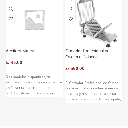
Aceitera Matraz
Cortador Profesional de
C
Queso a Palanca
M
S/
S/
S
Dos modelos disponibles, se
servirá el modelo que se encuentre
El Cortador Profesional de Queso
C
en 9inventario al momento del
con Alambre es una herramienta
3
pedido. Esta aceitera vinagrera
práctica y resistente para cortar
2
encarna la sofisticación de las
quesos en bloque de forma rápida,
E
mesas españolas tradicionales,
limpia y uniforme. Su sistema
d
combinando funcionalidad con una
manual permite obtener porciones
h
estética minimalista que
regulares sin necesidad de
q
complementa cualquier vajilla. Su
cuchillos, reduciendo el esfuerzo y
g
forma de matraz permite un
mejorando la presentación del
c