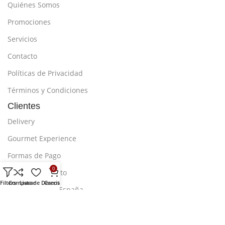
Quiénes Somos
Promociones
Servicios
Contacto
Políticas de Privacidad
Términos y Condiciones
Clientes
Delivery
Gourmet Experience
Formas de Pago
0
Agenda tu Evento
Filters
Comparar
Lista de Deseos
Carrito
Compra desde España
Preguntas Frecuentes
Síguenos